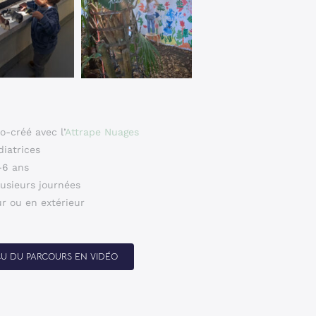
o-créé avec l’
Attrape Nuages
diatrices
-6 ans
lusieurs journées
ur ou en extérieur
ÇU DU PARCOURS EN VIDÉO