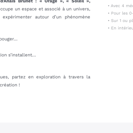
’Anaïs Brunet : « Orage », « Soleil »,
• Avec 4 mé
ccupe un espace et associé à un univers,
• Pour les 0
 expérimenter autour d’un phénomène
• Sur 1 ou p
• En intérie
 bouger…
ion s’installent…
ques, partez en exploration à travers la
création !