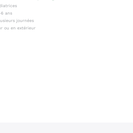
diatrices
-6 ans
lusieurs journées
ur ou en extérieur