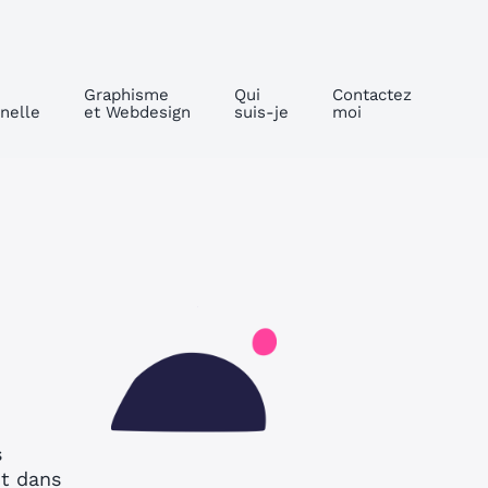
Graphisme
Qui
Contactez
nelle
et Webdesign
suis-je
moi
s
nt dans