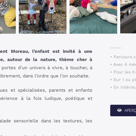
nt Moreau, l’enfant est invité à une
• Parcours c
que, autour de la nature, thème cher à
• Avec 4 mé
portes d’un univers à vivre, à toucher, à
• Pour les 0
ibrement, dans l’ordre que l’on souhaite.
• Sur 1 ou p
• En intérie
ques et spécialisées, parents et enfants
rience à la fois ludique, poétique et
APER
alade sensorielle dans les textures, les