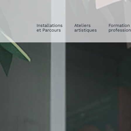
Installations
Ateliers
Formation
et Parcours
artistiques
profession