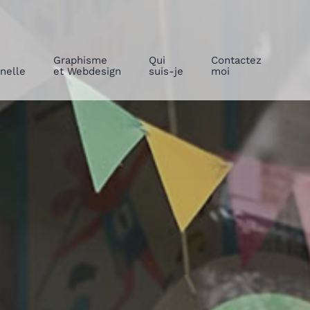
Graphisme
Qui
Contactez
nelle
et Webdesign
suis-je
moi