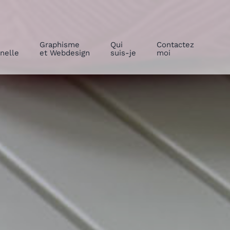
Graphisme
Qui
Contactez
nelle
et Webdesign
suis-je
moi