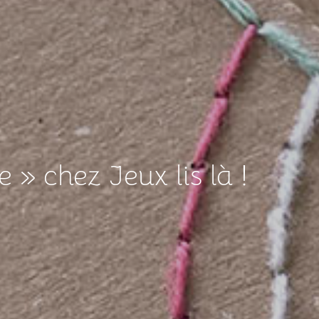
e » chez Jeux lis là !