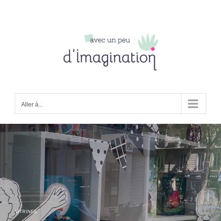
Passer
au
contenu
Aller à...
VITRINES