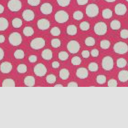
· Images en noir et blanc + 
rée
· Formes et nuages découpé