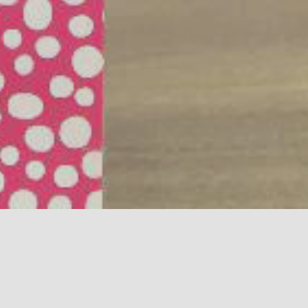
feutres
s