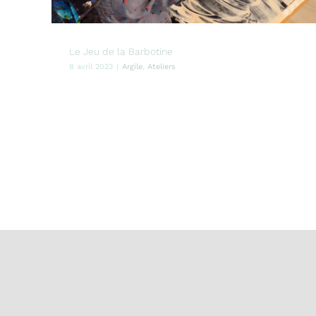
Le Jeu de la Barbotine
8 avril 2023
|
Argile
,
Ateliers