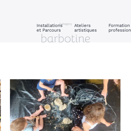
Category
Installations
Ateliers
Formation
et Parcours
artistiques
profession
barbotine