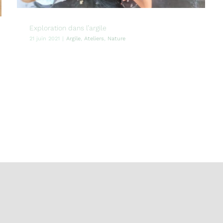
Exploration dans l’argile
21 juin 2021
|
Argile
,
Ateliers
,
Nature