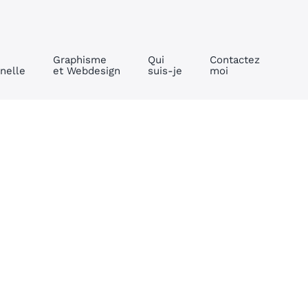
Graphisme
Qui
Contactez
nelle
et Webdesign
suis-je
moi