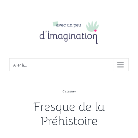
Passer
au
contenu
Aller à...
Category
Fresque de la
Préhistoire