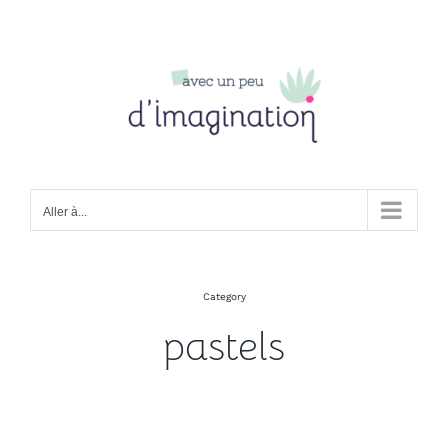
Passer
au
contenu
Aller à...
Category
pastels