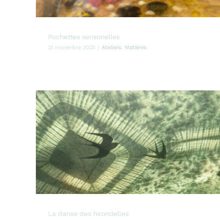
Pochettes sensorielles
21 novembre 2025
|
Ateliers
,
Matières
La danse des hirondelles