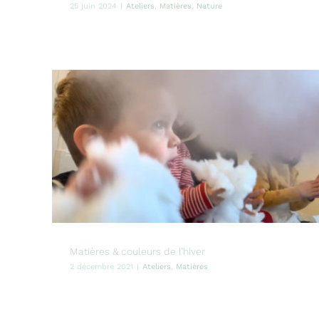
25 juin 2024
|
Ateliers
,
Matières
,
Nature
Matières & couleurs de l’hiver
2 décembre 2021
|
Ateliers
,
Matières