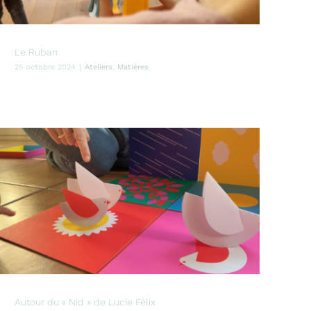
Le Ruban
25 octobre 2024
|
Ateliers
,
Matières
Autour du « Nid » de Lucie Félix