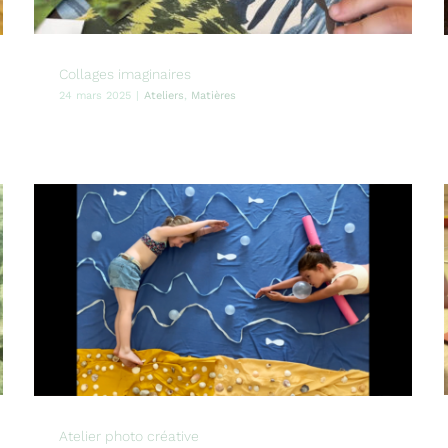
Collages imaginaires
24 mars 2025
|
Ateliers
,
Matières
Atelier photo créative