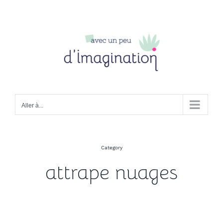
Passer
au
contenu
Aller à...
Category
attrape nuages