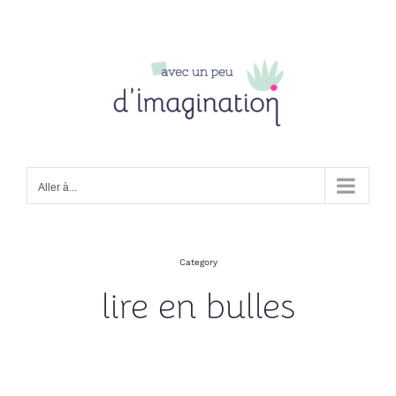
Passer
au
contenu
Aller à...
Category
lire en bulles