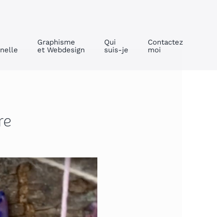
Graphisme
Qui
Contactez
nelle
et Webdesign
suis-je
moi
re