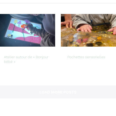
Atelier autour de « Bonjour
Pochettes sensorielles
bébé »
LOAD MORE POSTS