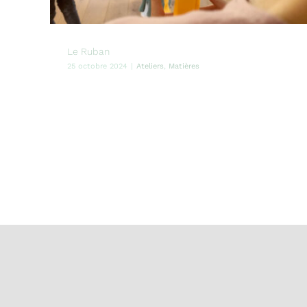
Le Ruban
25 octobre 2024
|
Ateliers
,
Matières