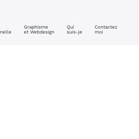
Graphisme
Qui
Contactez
nelle
et Webdesign
suis-je
moi