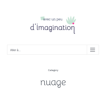
Passer
au
contenu
Aller à...
Category
nuage